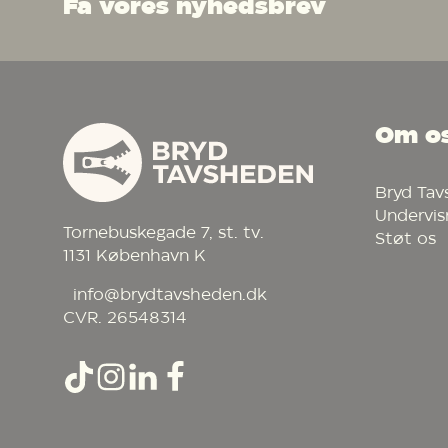
Få vores nyhedsbrev
Om o
Footer
Bryd Ta
Undervis
Tornebuskegade 7, st. tv.
Støt os
1131 København K
info@brydtavsheden.dk
CVR. 26548314