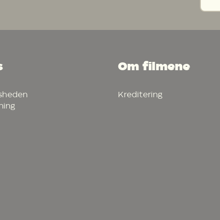
s
Om filmene
vsheden
Kreditering
ning