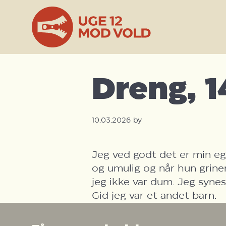
Skip
Gå
til
direkte
Dreng, 1
indhold
til
footer
10.03.2026
by
Jeg ved godt det er min eg
og umulig og når hun griner
jeg ikke var dum. Jeg synes
Gid jeg var et andet barn.