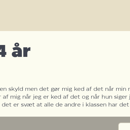
4 år
en skyld men det gør mig ked af det når min m
 af mig når jeg er ked af det og når hun siger 
 det er svæt at alle de andre i klassen har d