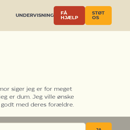
FÅ
STØT
UNDERVISNING
HJÆLP
OS
or siger jeg er for meget
jeg er dum. Jeg ville ønske
et godt med deres forældre.